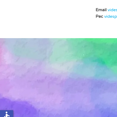
Email
vide
Pec
vides
accessible