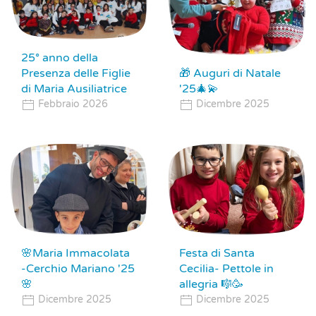
25° anno della
Presenza delle Figlie
🎁 Auguri di Natale
di Maria Ausiliatrice
'25🎄💫
Febbraio 2026
Dicembre 2025
🌸Maria Immacolata
Festa di Santa
-Cerchio Mariano '25
Cecilia- Pettole in
🌸
allegria 🎼🥳
Dicembre 2025
Dicembre 2025